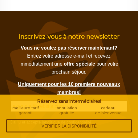
Inscrivez-vous à notre newsletter
Vous ne voulez pas réserver maintenant?
Entrez votre adresse e-mail et recevez
immédiatement une
offre spéciale
pour votre
prochain séjour.
Uniquement pour les 10 premiers nouveaux
membres!
Réservez sans intermédiaires!
meilleure tarif
annulation
cadeau
garanti
gratuite
de bienvenue
J'ai lu et accepté la
politique de confidentialité
VÉRIFIER LA DISPONIBILITÉ