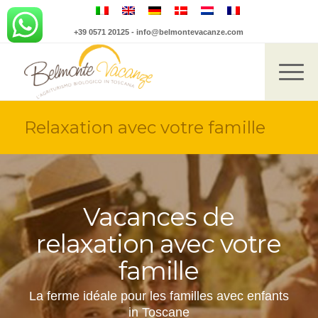
+39 0571 20125
-
info@belmontevacanze.com
Relaxation avec votre famille
Vacances de
relaxation avec votre
famille
La ferme idéale pour les familles avec enfants
in Toscane