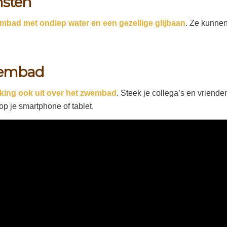
nsten
bad met ondiep water en een gezellige glijbaan
. Ze kunnen 
zwembad
king ook uit over het zwembad
. Steek je collega’s en vriende
op je smartphone of tablet.