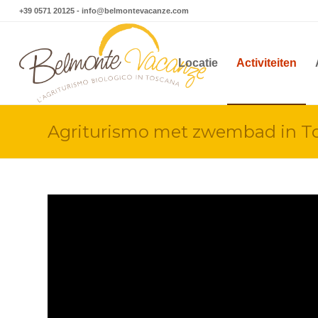
+39 0571 20125
-
info@belmontevacanze.com
Locatie
Activiteiten
Agriturismo met zwembad in T