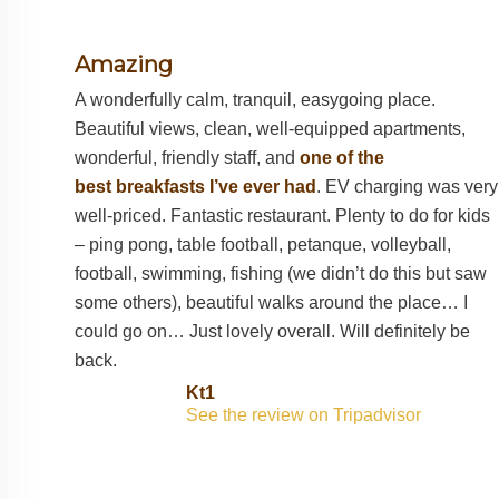
Amazing
A wonderfully calm, tranquil, easygoing place.
Beautiful views, clean, well-equipped apartments,
wonderful, friendly staff, and
one of the
best
breakfasts
I’ve ever had
. EV charging was very
well-priced. Fantastic restaurant. Plenty to do for kids
– ping pong, table football, petanque, volleyball,
football, swimming, fishing (we didn’t do this but saw
some others), beautiful walks around the place… I
could go on… Just lovely overall. Will definitely be
back.
Kt1
See the review on Tripadvisor