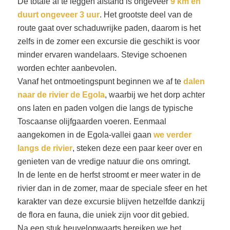
De totale af te leggen afstand is ongeveer
9 km en
duurt ongeveer 3 uur
. Het grootste deel van de
route gaat over schaduwrijke paden, daarom is het
zelfs in de zomer een excursie die geschikt is voor
minder ervaren wandelaars. Stevige schoenen
worden echter aanbevolen.
Vanaf het ontmoetingspunt beginnen we af te
dalen
naar de rivier de Egola
, waarbij we het dorp achter
ons laten en paden volgen die langs de typische
Toscaanse olijfgaarden voeren. Eenmaal
aangekomen in de Egola-vallei gaan
we verder
langs de rivier
, steken deze een paar keer over en
genieten van de vredige natuur die ons omringt.
In de lente en de herfst stroomt er meer water in de
rivier dan in de zomer, maar de speciale sfeer en het
karakter van deze excursie blijven hetzelfde dankzij
de flora en fauna, die uniek zijn voor dit gebied.
Na een stuk heuvelopwaarts bereiken we het