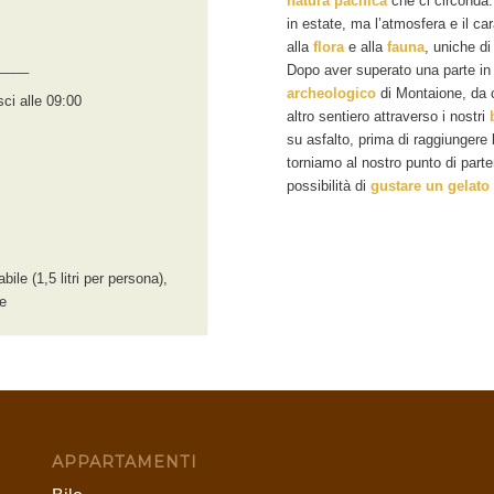
natura pacifica
che ci circonda.
in estate, ma l’atmosfera e il ca
alla
flora
e alla
fauna
, uniche di
____
Dopo aver superato una parte in
archeologico
di Montaione, da cu
ci alle 09:00
altro sentiero attraverso i nostri
su asfalto, prima di raggiungere 
torniamo al nostro punto di part
possibilità di
gustare un gelato
ile (1,5 litri per persona),
e
APPARTAMENTI