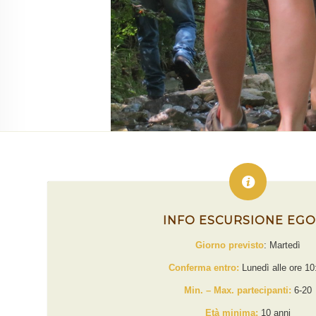
INFO ESCURSIONE EG
Giorno previsto
: Martedì
Conferma entro:
Lunedì alle ore 10
Min. – Max. partecipanti:
6-20
Età minima:
10 anni