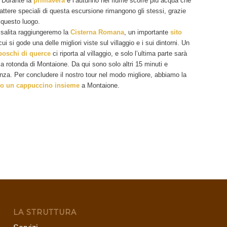
 Durante la
primavera
e l’autunno nel fiume scorre più acqua che
rattere speciali di questa escursione rimangono gli stessi, grazie
 questo luogo.
 salita raggiungeremo la
Cisterna Romana
, un importante
sito
i si gode una delle migliori viste sul villaggio e i sui dintorni. Un
boschi di querce
ci riporta al villaggio, e solo l’ultima parte sarà
la rotonda di Montaione. Da qui sono solo altri 15 minuti e
enza. Per concludere il nostro tour nel modo migliore, abbiamo la
 o un cappuccino insieme
a Montaione.
LA STRUTTURA