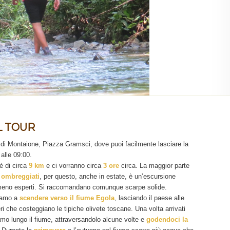
L TOUR
io di Montaione, Piazza Gramsci, dove puoi facilmente lasciare la
alle 09:00.
è di circa
9 km
e ci vorranno circa
3 ore
circa. La maggior parte
i ombreggiati
, per questo, anche in estate, è un’escursione
 meno esperti. Si raccomandano comunque scarpe solide.
ziamo a
scendere verso il fiume Egola
, lasciando il paese alle
i che costeggiano le tipiche olivete toscane. Una volta arrivati ​​
amo lungo il fiume, attraversandolo alcune volte e
godendoci la