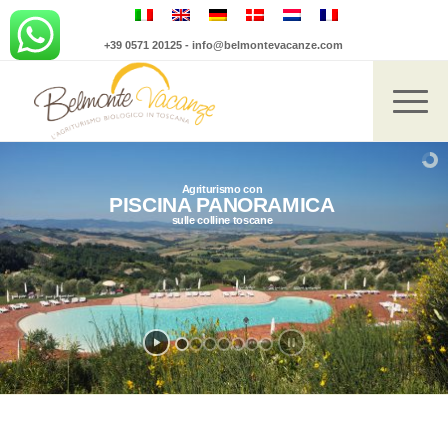
+39 0571 20125
-
info@belmontevacanze.com
Agriturismo con
PISCINA PANORAMICA
sulle colline toscane