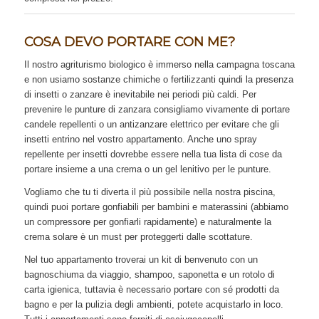
COSA DEVO PORTARE CON ME?
Il nostro agriturismo biologico è immerso nella campagna toscana
e non usiamo sostanze chimiche o fertilizzanti quindi la presenza
di insetti o zanzare è inevitabile nei periodi più caldi. Per
prevenire le punture di zanzara consigliamo vivamente di portare
candele repellenti o un antizanzare elettrico per evitare che gli
insetti entrino nel vostro appartamento. Anche uno spray
repellente per insetti dovrebbe essere nella tua lista di cose da
portare insieme a una crema o un gel lenitivo per le punture.
Vogliamo che tu ti diverta il più possibile nella nostra piscina,
quindi puoi portare gonfiabili per bambini e materassini (abbiamo
un compressore per gonfiarli rapidamente) e naturalmente la
crema solare è un must per proteggerti dalle scottature.
Nel tuo appartamento troverai un kit di benvenuto con un
bagnoschiuma da viaggio, shampoo, saponetta e un rotolo di
carta igienica, tuttavia è necessario portare con sé prodotti da
bagno e per la pulizia degli ambienti, potete acquistarlo in loco.