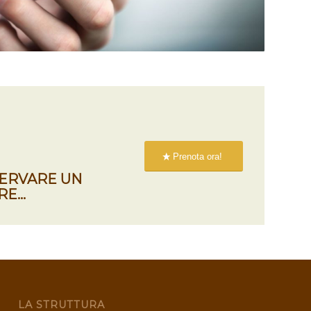
Prenota ora!
SERVARE UN
RE…
LA STRUTTURA