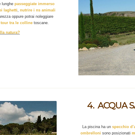
re lunghe
passeggiate immerso
i laghetti
,
nutrire i ns animali
urezza oppure potrai noleggiare
l
tour tra le colline
toscane.
lla natura?
4. ACQUA 
La piscina ha un
specchio d’
ombrelloni
sono posizionati
m