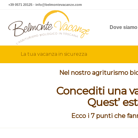
+39 0571 20125
-
info@belmontevacanze.com
Dove siamo
La tua vacanza in sicurezza
Nel nostro agriturismo bi
Concediti una va
Quest’ est
Ecco i 7 punti che fann